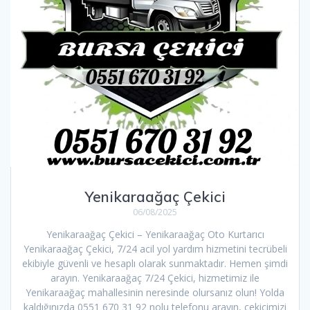
Yenikaraağaç Çekici
06/08/2025
Yenikaraağaç Çekici – Yenikaraağaç Oto Kurtarıcı
Yenikaraağaç Çekici, 7/24 acil yol yardım hizmetini tecrübeli
ekibiyle güvenli ve hesaplı olarak sunmaktadır. Hemen şimdi
arayın. Yenikaraağaç 7/24 Çekici, hizmetimiz ile
Yenikaraağaç mahallesinin neresinde olursanız olun! Yolda
kaldığınızda 0551 670 31 92 nolu telefonu arayın, çekicimizi