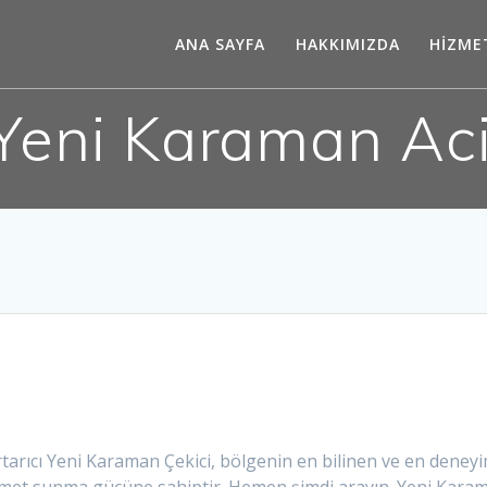
ANA SAYFA
HAKKIMIZDA
HİZME
Yeni Karaman Acil
rıcı Yeni Karaman Çekici, bölgenin en bilinen ve en deneyimli