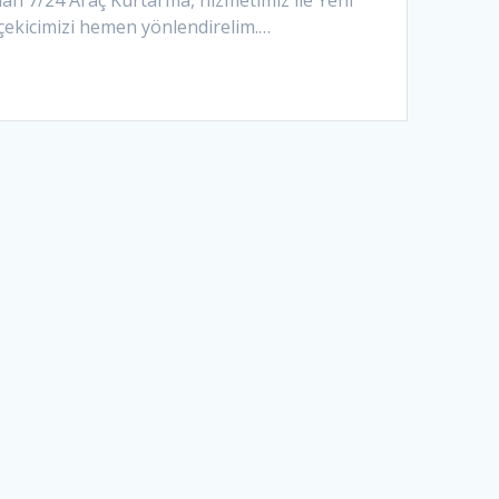
man 7/24 Araç Kurtarma, hizmetimiz ile Yeni
 çekicimizi hemen yönlendirelim.…