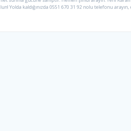
 hizmet sunma gücüne sahiptir. Hemen şimdi arayın. Yeni Kara
un! Yolda kaldığınızda 0551 670 31 92 nolu telefonu arayın,