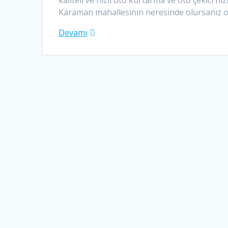
kaliteli ve hızlı oto kurtarma ve oto çekici
Karaman mahallesinin neresinde olursanız ol
Devamı