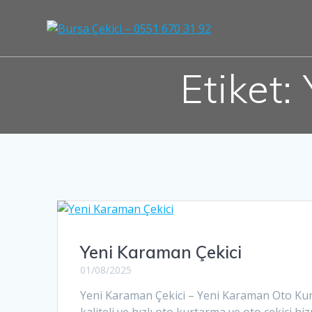
Skip
to
content
Etiket:
Yeni Karaman Çekici
01/08/2025
Yeni Karaman Çekici – Yeni Karaman Oto Kurta