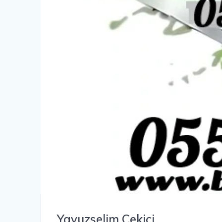
Yavuzselim Çekici