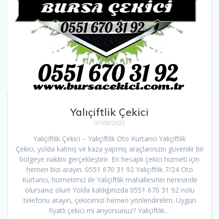
Yalıçiftlik Çekici
07/08/2025
Yalıçiftlik Çekici – Yalıçiftlik Oto Kurtarıcı Yalıçiftlik
Çekici, yolda kalmış ve kaza yapmış araçlarınızın güvenilir bir
bölgeye naklini gerçekleştirir. En hesaplı çekici hizmeti için
hemen bizi arayın. 0551 670 31 92 Yalıçiftlik 7/24 Oto
Kurtarıcı, hizmetimiz ile Yalıçiftlik mahallesinin neresinde
olursanız olun! Yolda kaldığınızda 0551 670 31 92 nolu
telefonu arayın, çekicimizi hemen yönlendirelim. Uygun
fiyatlı çekici mi arıyorsunuz? Yalıçiftlik…