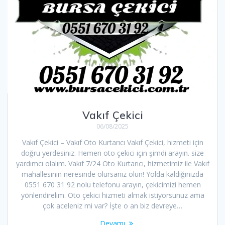
Vakıf Çekici
06/08/2025
Vakıf Çekici – Vakıf Oto Kurtarıcı Vakıf Çekici, hizmeti için
doğru yerdesiniz. Hemen oto çekici için şimdi arayın. size
yardımcı olalım. Vakıf 7/24 Oto Kurtarıcı, hizmetimiz ile Vakıf
mahallesinin neresinde olursanız olun! Yolda kaldığınızda
0551 670 31 92 nolu telefonu arayın, çekicimizi hemen
yönlendirelim. Oto çekici hizmeti almak istiyorsunuz ama
çok aceleniz mi var? İşte o an biz devreye…
Devamı