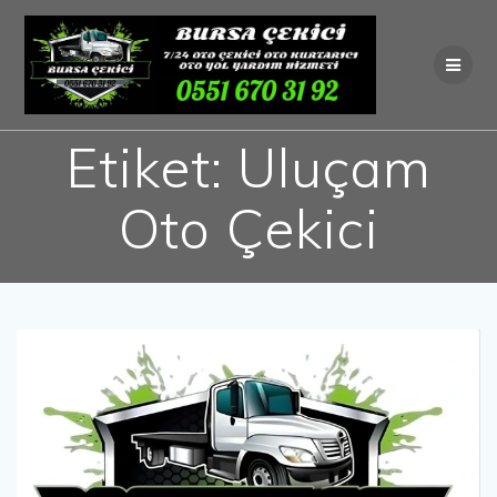
Skip
to
content
Etiket:
Uluçam
Oto Çekici