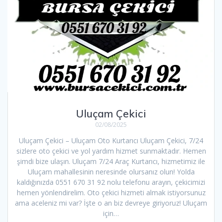
Uluçam Çekici
02/08/2025
Uluçam Çekici – Uluçam Oto Kurtarıcı Uluçam Çekici, 7/24
sizlere oto çekici ve yol yardım hizmet sunmaktadır. Hemen
şimdi bize ulaşın. Uluçam 7/24 Araç Kurtarıcı, hizmetimiz ile
Uluçam mahallesinin neresinde olursanız olun! Yolda
kaldığınızda 0551 670 31 92 nolu telefonu arayın, çekicimizi
hemen yönlendirelim. Oto çekici hizmeti almak istiyorsunuz
ama aceleniz mi var? İşte o an biz devreye giriyoruz! Uluçam
için…