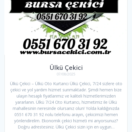
Ülkü Çekici
07/08/2025
Ülkü Çekici – Ülkü Oto Kurtarıcı Ülkü Çekici, 7/24 sizlere oto
çekici ve yol yardım hizmet sunmaktadır. Şimdi hemen bize
ulaşın hesaplı fiyatlarımız ve kaliteli hizmetlerimizden
yararlanın. Ülkü 7/24 Oto Kurtarıcı, hizmetimiz ile Ülkü
mahallesinin neresinde olursanız olun! Yolda kaldığınızda
0551 670 31 92 nolu telefonu arayın, çekicimizi hemen
yönlendirelim. Ekonomik çekici hizmeti mi arıyorsunuz?
Doğru adrestesiniz. Ülkü Çekici sizin için en uygun…