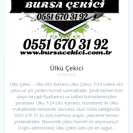
Ülkü Çekici
07/08/2025
Ülkü Çekici – Ülkü Oto Kurtarıcı Ülkü Çekici, 7/24 sizlere oto
çekici ve yol yardım hizmet sunmaktadır. Şimdi hemen bize
ulaşın hesaplı fiyatlarımız ve kaliteli hizmetlerimizden
yararlanın. Ülkü 7/24 Oto Kurtarıcı, hizmetimiz ile Ülkü
mahallesinin neresinde olursanız olun! Yolda kaldığınızda
0551 670 31 92 nolu telefonu arayın, çekicimizi hemen
yönlendirelim. Ekonomik çekici hizmeti mi arıyorsunuz?
Doğru adrestesiniz. Ülkü Çekici sizin için en uygun…