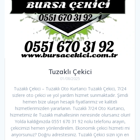
Tuzaklı Çekici
01/08/2025
Tuzaklı Çekici – Tuzaklı Oto Kurtarıcı Tuzaklı Çekici, 7/24
sizlere oto çekici ve yol yardım hizmet sunmaktadır. Şimdi
hemen bize ulaşın hesaplı fiyatlarımız ve kaliteli
hizmetlerimizden yararlanın. Tuzaklı 7/24 Oto Kurtarıcı,
hizmetimiz ile Tuzaklı mahallesinin neresinde olursanız olun!
Yolda kaldığınızda 0551 670 31 92 nolu telefonu arayın,
çekicimizi hemen yönlendirelim. Ekonomik çekici hizmeti mi
arıyorsunuz? Doğru adrestesiniz. Tuzaklı Çekici sizin için en