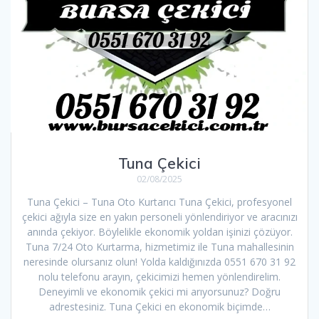
Tuna Çekici
02/08/2025
Tuna Çekici – Tuna Oto Kurtarıcı Tuna Çekici, profesyonel
çekici ağıyla size en yakın personeli yönlendiriyor ve aracınızı
anında çekiyor. Böylelikle ekonomik yoldan işinizi çözüyor.
Tuna 7/24 Oto Kurtarma, hizmetimiz ile Tuna mahallesinin
neresinde olursanız olun! Yolda kaldığınızda 0551 670 31 92
nolu telefonu arayın, çekicimizi hemen yönlendirelim.
Deneyimli ve ekonomik çekici mi arıyorsunuz? Doğru
adrestesiniz. Tuna Çekici en ekonomik biçimde…