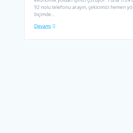
ekonomik yoldan işinizi çözüyor. Tuna 7/24 
92 nolu telefonu arayın, çekicimizi hemen y
biçimde…
Devamı