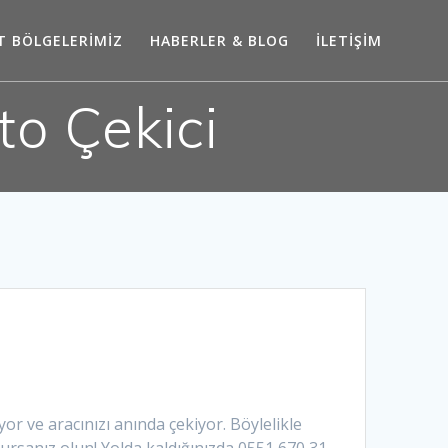
T BÖLGELERİMİZ
HABERLER & BLOG
İLETİŞİM
to Çekici
or ve aracınızı anında çekiyor. Böylelikle