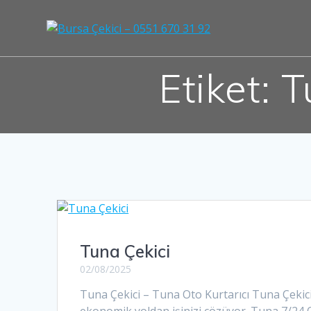
Skip
to
content
Etiket:
T
Tuna Çekici
02/08/2025
Tuna Çekici – Tuna Oto Kurtarıcı Tuna Çekici,