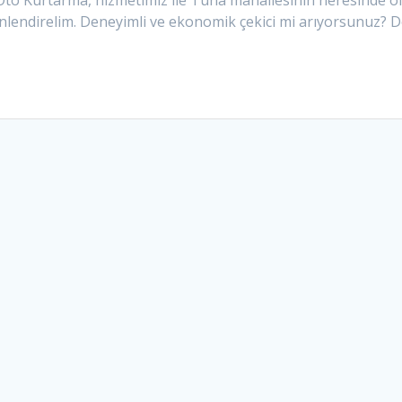
Oto Kurtarma, hizmetimiz ile Tuna mahallesinin neresinde ol
önlendirelim. Deneyimli ve ekonomik çekici mi arıyorsunuz? 