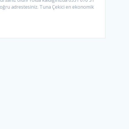
ursanız olun! Yolda kaldığınızda 0551 670 31
Doğru adrestesiniz. Tuna Çekici en ekonomik