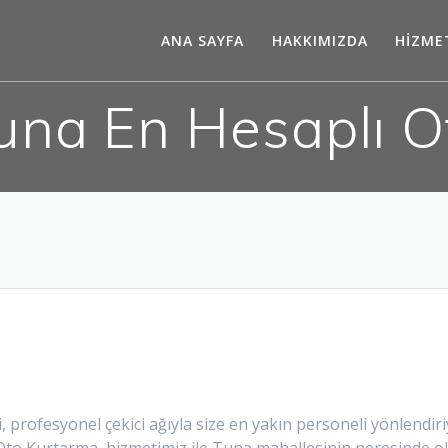
ANA SAYFA
HAKKIMIZDA
HİZME
una En Hesaplı O
 profesyonel çekici ağıyla size en yakın personeli yönlendiriy