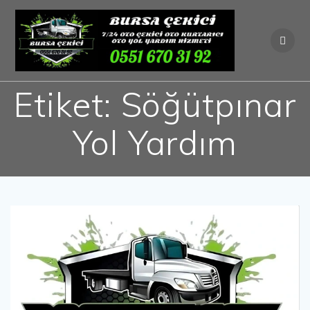
Skip
to
content
Etiket:
Söğütpınar
Yol Yardım