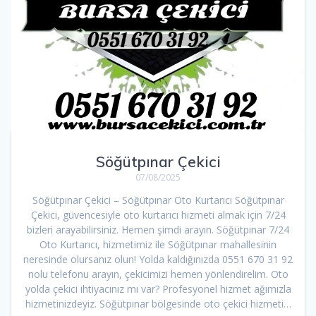
Söğütpınar Çekici
07/08/2025
Söğütpınar Çekici – Söğütpınar Oto Kurtarıcı Söğütpınar
Çekici, güvencesiyle oto kurtarıcı hizmeti almak için 7/24
bizleri arayabilirsiniz. Hemen şimdi arayın. Söğütpınar 7/24
Oto Kurtarıcı, hizmetimiz ile Söğütpınar mahallesinin
neresinde olursanız olun! Yolda kaldığınızda 0551 670 31 92
nolu telefonu arayın, çekicimizi hemen yönlendirelim. Oto
yolda çekici ihtiyacınız mı var? Profesyonel hizmet ağımızla
hizmetinizdeyiz. Söğütpınar bölgesinde oto çekici hizmeti…