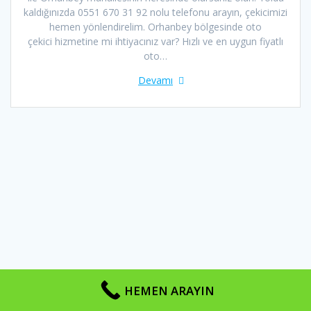
kaldığınızda 0551 670 31 92 nolu telefonu arayın, çekicimizi
hemen yönlendirelim. Orhanbey bölgesinde oto
çekici hizmetine mi ihtiyacınız var? Hızlı ve en uygun fiyatlı
oto…
Devamı
HEMEN ARAYIN
BURSA ÇEKİCİ 2026 © Telif Hakları Saklıdır | Sayfa Tasarım ve SEO
İLETİŞİM