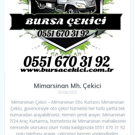
Mimarsinan Mh. Çekici
05/08/2025
Mimarsinan Çekici – Mimarsinan Oto Kurtarıcı Mimarsinan
Çekici, güvencesiyle oto çekici hizmetini her türlü şartta tek
numaradan arayabilirsiniz. Hemen şimdi arayın. Mimarsinan
7/24 Araç Kurtarma, hizmetimiz ile Mimarsinan mahallesinin
neresinde olursanız olun! Yolda kaldığınızda 0551 670 31 92
nolu telefonu arayın, çekicimizi hemen yönlendirelim.