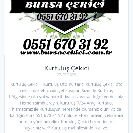
Kurtuluş Çekici
27/07/2025
Kurtuluş Çekici – Kurtuluş Oto Kurtarıcı Kurtuluş Çekici, oto
çekici hizmetini ciddiyetle yapar. Sizin de Kurtuluş
bölgesinde oto yol yardım ihtiyacınız varsa doğru yerdesiniz.
Hemen şimdi arayın. Kurtuluş 7/24 Araç Kurtarıcı,
hizmetimiz ile Kurtuluş’un neresinde olursanız olun! Yolda
kaldığınızda 0551 670 31 92 nolu telefonu arayın, çekicimizi
hemen yönlendirelim. Kurtuluş Çekici hizmetine mi
ihtiyacınız var? Kurtuluş mahallesinde hızlı ve…