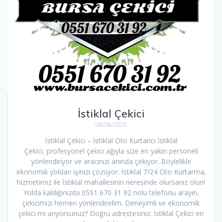
İstiklal Çekici
08/08/2025
İstiklal Çekici – İstiklal Oto Kurtarıcı İstiklal
Çekici, profesyonel çekici ağıyla size en yakın personeli
yönlendiriyor ve aracınızı anında çekiyor. Böylelikle
ekonomik yoldan işinizi çözüyor. İstiklal 7/24 Oto Kurtarma,
hizmetimiz ile İstiklal mahallesinin neresinde olursanız olun!
Yolda kaldığınızda 0551 670 31 92 nolu telefonu arayın,
çekicimizi hemen yönlendirelim. Deneyimli ve ekonomik
çekici mi arıyorsunuz? Doğru adrestesiniz. İstiklal Çekici en