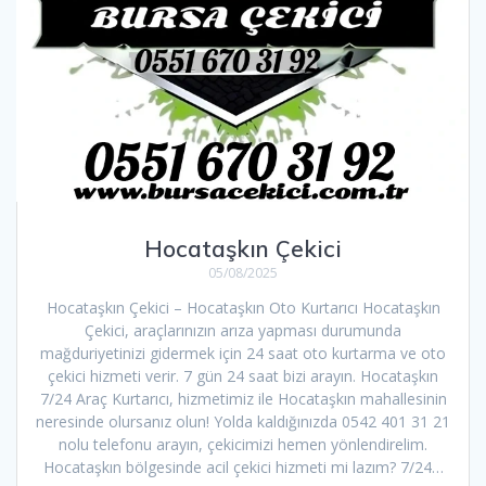
Hocataşkın Çekici
05/08/2025
Hocataşkın Çekici – Hocataşkın Oto Kurtarıcı Hocataşkın
Çekici, araçlarınızın arıza yapması durumunda
mağduriyetinizi gidermek için 24 saat oto kurtarma ve oto
çekici hizmeti verir. 7 gün 24 saat bizi arayın. Hocataşkın
7/24 Araç Kurtarıcı, hizmetimiz ile Hocataşkın mahallesinin
neresinde olursanız olun! Yolda kaldığınızda 0542 401 31 21
nolu telefonu arayın, çekicimizi hemen yönlendirelim.
Hocataşkın bölgesinde acil çekici hizmeti mi lazım? 7/24…