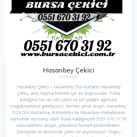
Hasanbey Çekici
07/08/2025
Hasanbey Çekici – Hasanbey Oto Kurtarıcı Hasanbey
Çekici, araç taşıma hizmeti için en doğrusudur. Yolda
kaldığınız her an oto çekici ve yol yardım ağımızla
mağduriyetinizi gideriyoruz. Hemen şimdi arayın. Hasanbey
7/24 Oto Kurtarma, hizmetimiz ile Hasanbey mahallesinin
neresinde olursanız olun! Yolda kaldığınızda 0551 670 31 92
nolu telefonu arayın, çekicimizi hemen yönlendirelim.
Deneyimli ve ekonomik çekici mi arıyorsunuz? Doğru