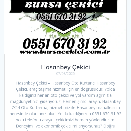
Hasanbey Çekici
07/08/2025
Hasanbey Çekici – Hasanbey Oto Kurtarıcı Hasanbey
Çekici, araç taşıma hizmeti için en doğrusudur. Yolda
kaldığınız her an oto çekici ve yol yardım ağımızla
mağduriyetinizi gideriyoruz. Hemen şimdi arayın. Hasanbey
7/24 Oto Kurtarma, hizmetimiz ile Hasanbey mahallesinin
neresinde olursanız olun! Yolda kaldığınızda 0551 670 31 92
nolu telefonu arayın, çekicimizi hemen yönlendirelim.
Deneyimli ve ekonomik çekici mi arıyorsunuz? Doğru