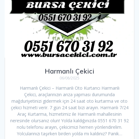
Harmanlı Çekici
06/08/2025
Harmanlı Çekici – Harmanlı Oto Kurtarıcı Harmanlı
Çekici, araçlarınızın arıza yapması durumunda
mağduriyetinizi gidermek için 24 saat oto kurtarma ve oto
çekici hizmeti verir. 7 gün 24 saat bizi arayın. Harmanlı 7/24
Araç Kurtarma, hizmetimiz ile Harmanlı mahallesinin
neresinde olursanız olun! Yolda kaldığınızda 0551 670 31 92
nolu telefonu arayın, çekicimizi hemen yönlendirelim.
Yolcularınızı taşırken birden yolda mı kaldınız? Panik…