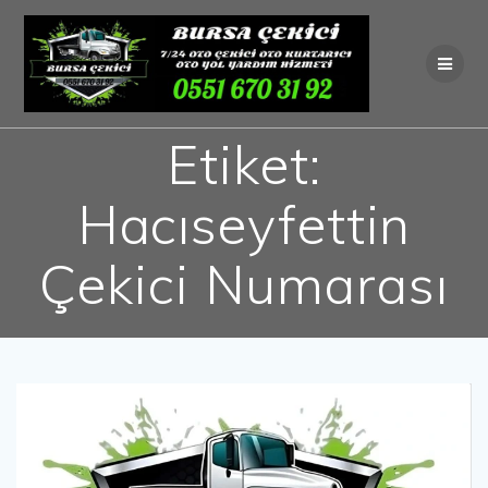
Skip
to
content
Etiket:
Hacıseyfettin
Çekici Numarası