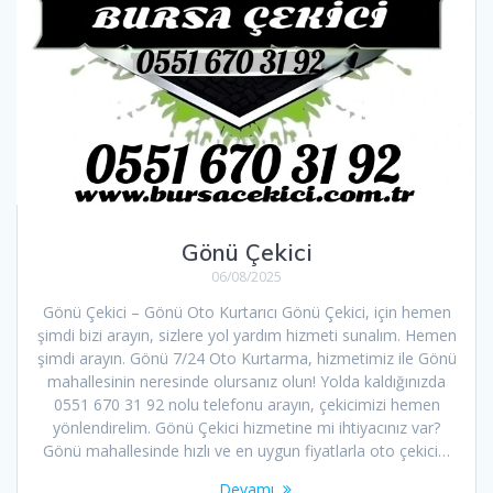
Gönü Çekici
06/08/2025
Gönü Çekici – Gönü Oto Kurtarıcı Gönü Çekici, için hemen
şimdi bizi arayın, sizlere yol yardım hizmeti sunalım. Hemen
şimdi arayın. Gönü 7/24 Oto Kurtarma, hizmetimiz ile Gönü
mahallesinin neresinde olursanız olun! Yolda kaldığınızda
0551 670 31 92 nolu telefonu arayın, çekicimizi hemen
yönlendirelim. Gönü Çekici hizmetine mi ihtiyacınız var?
Gönü mahallesinde hızlı ve en uygun fiyatlarla oto çekici…
Devamı