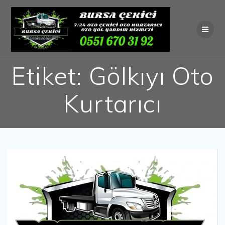
Skip
to
content
Etiket:
Gölkıyı Oto
Kurtarıcı