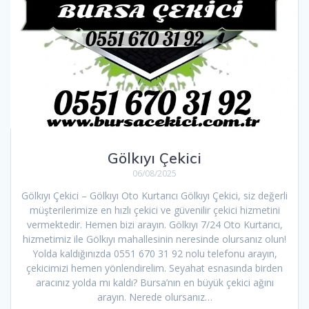
Gölkıyı Çekici
06/08/2025
Gölkıyı Çekici – Gölkıyı Oto Kurtarıcı Gölkıyı Çekici, siz değerli
müşterilerimize en hızlı çekici ve güvenilir çekici hizmetini
vermektedir. Hemen bizi arayın. Gölkıyı 7/24 Oto Kurtarıcı,
hizmetimiz ile Gölkıyı mahallesinin neresinde olursanız olun!
Yolda kaldığınızda 0551 670 31 92 nolu telefonu arayın,
çekicimizi hemen yönlendirelim. Seyahat esnasında birden
aracınız yolda mı kaldı? Bursa’nın en büyük çekici ağını
arayın. Nerede olursanız…