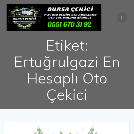
Skip
to
content
Etiket:
Ertuğrulgazi En
Hesaplı Oto
Çekici