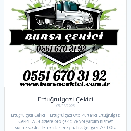
Ertuğrulgazi Çekici
05/08/2025
Ertuğrulgazi Çekici – Ertuğrulgazi Oto Kurtarıcı Ertuğrulgazi
Çekici, 7/24 sizlere oto çekici ve yol yardım hizmet
sunmaktadır. Hemen bizi arayın. Ertuğrulgazi 7/24 Oto