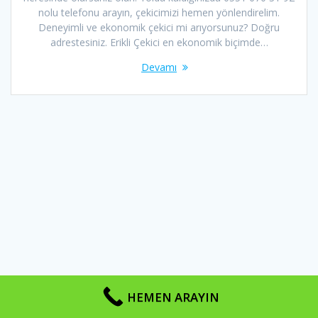
nolu telefonu arayın, çekicimizi hemen yönlendirelim.
Deneyimli ve ekonomik çekici mi arıyorsunuz? Doğru
adrestesiniz. Erikli Çekici en ekonomik biçimde…
Devamı
HEMEN ARAYIN
BURSA ÇEKİCİ 2026 © Telif Hakları Saklıdır | Sayfa Tasarım ve SEO
İLETİŞİM