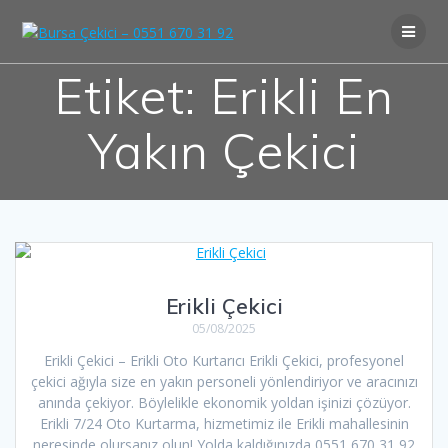
Skip
to
content
Etiket:
Erikli En
Yakın Çekici
Erikli Çekici
05/08/2025
Erikli Çekici – Erikli Oto Kurtarıcı Erikli Çekici, profesyonel
çekici ağıyla size en yakın personeli yönlendiriyor ve aracınızı
anında çekiyor. Böylelikle ekonomik yoldan işinizi çözüyor.
Erikli 7/24 Oto Kurtarma, hizmetimiz ile Erikli mahallesinin
neresinde olursanız olun! Yolda kaldığınızda 0551 670 31 92