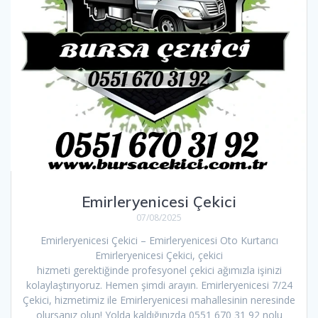
Emirleryenicesi Çekici
07/08/2025
Emirleryenicesi Çekici – Emirleryenicesi Oto Kurtarıcı
Emirleryenicesi Çekici, çekici
hizmeti gerektiğinde profesyonel çekici ağımızla işinizi
kolaylaştırıyoruz. Hemen şimdi arayın. Emirleryenicesi 7/24
Çekici, hizmetimiz ile Emirleryenicesi mahallesinin neresinde
olursanız olun! Yolda kaldığınızda 0551 670 31 92 nolu