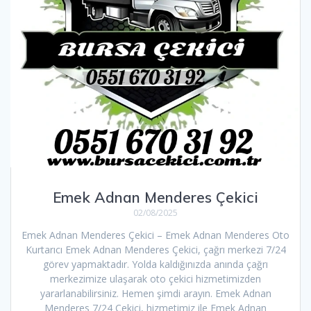
Emek Adnan Menderes Çekici
02/08/2025
Emek Adnan Menderes Çekici – Emek Adnan Menderes Oto
Kurtarıcı Emek Adnan Menderes Çekici, çağrı merkezi 7/24
görev yapmaktadır. Yolda kaldığınızda anında çağrı
merkezimize ulaşarak oto çekici hizmetimizden
yararlanabilirsiniz. Hemen şimdi arayın. Emek Adnan
Menderes 7/24 Çekici, hizmetimiz ile Emek Adnan