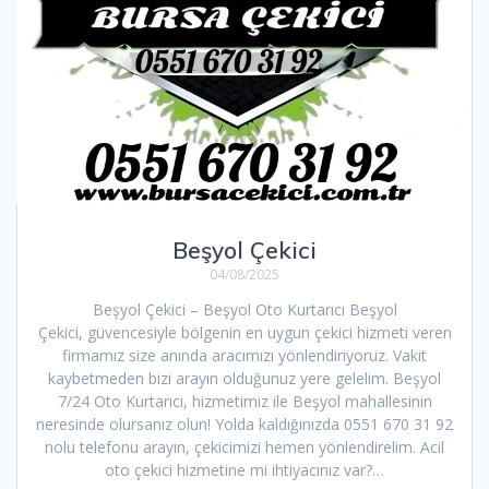
Beşyol Çekici
04/08/2025
Beşyol Çekici – Beşyol Oto Kurtarıcı Beşyol
Çekici, güvencesiyle bölgenin en uygun çekici hizmeti veren
firmamız size anında aracımızı yönlendiriyoruz. Vakit
kaybetmeden bizi arayın olduğunuz yere gelelim. Beşyol
7/24 Oto Kurtarıcı, hizmetimiz ile Beşyol mahallesinin
neresinde olursanız olun! Yolda kaldığınızda 0551 670 31 92
nolu telefonu arayın, çekicimizi hemen yönlendirelim. Acil
oto çekici hizmetine mi ihtiyacınız var?…