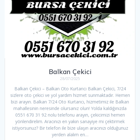
Balkan Çekici
28/07/2025
Balkan Çekici – Balkan Oto Kurtarıcı Balkan Çekici, 7/24
sizlere oto çekici ve yol yardım hizmet sunmaktadır. Hemen
bizi arayın. Balkan 7/24 Oto Kurtarıcı, hizmetimiz ile Balkan
mahallesinin neresinde olursanız olun! Yolda kaldığınızda
0551 670 31 92 nolu telefonu arayın, çekicimizi hemen
yönlendirelim. Aracınızı en yakın sanayiye mi çektirmek
istiyorsunuz? Bir telefon ile bize ulaşın aracınızı olduğunuz
yerden alalım en…