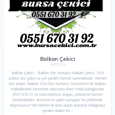
Balkan Çekici
28/07/2025
Balkan Çekici – Balkan Oto Kurtarıcı Balkan Çekici, 7/24
sizlere oto çekici ve yol yardım hizmet sunmaktadır. Hemen
bizi arayın. Balkan 7/24 Oto Kurtarıcı, hizmetimiz ile Balkan
mahallesinin neresinde olursanız olun! Yolda kaldığınızda
0551 670 31 92 nolu telefonu arayın, çekicimizi hemen
yönlendirelim. Aracınızı en yakın sanayiye mi çektirmek
istiyorsunuz? Bir telefon ile bize ulaşın aracınızı olduğunuz
yerden alalım en…