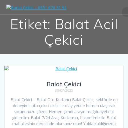
Skip
to
content
Etiket:
Balat Acil
Çekici
Balat Çekici
30/07/2025
Balat Çekici – Balat Oto Kurtarıcı Balat Çekici, sektörde en
deneyimli oto çekici ekibi ile olay yerine hemen ulaşarak
sorununuzu çözer. Hemen şimdi arayın mağduriyetinizi
giderelim. Balat 7/24 Araç Kurtarma, hizmetimiz ile Balat
mahallesinin neresinde olursanız olun! Yolda kaldığınızda