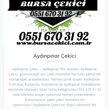
Aydınpınar Çekici
06/08/2025
Aydınpınar Çekici – Aydınpınar Oto Kurtarıcı Aydınpınar
Çekici, güvencesiyle oto çekici hizmetini her türlü şartta tek
numaradan arayabilirsiniz. Hemen şimdi arayın. Aydınpınar
7/24 Araç Kurtarma, hizmetimiz ile Aydınpınar mahallesinin
neresinde olursanız olun! Yolda kaldığınızda 0551 670 31 92
nolu telefonu arayın, çekicimizi hemen yönlendirelim.
Konumunuza yakın çekici hizmetini mi
arıyorsunuz? Aydınpınar Çekici en doğru adresiniz! Bir