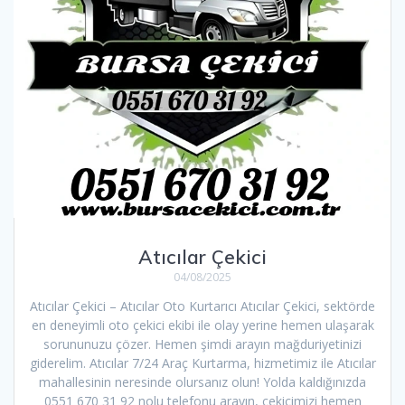
Atıcılar Çekici
04/08/2025
Atıcılar Çekici – Atıcılar Oto Kurtarıcı Atıcılar Çekici, sektörde
en deneyimli oto çekici ekibi ile olay yerine hemen ulaşarak
sorununuzu çözer. Hemen şimdi arayın mağduriyetinizi
giderelim. Atıcılar 7/24 Araç Kurtarma, hizmetimiz ile Atıcılar
mahallesinin neresinde olursanız olun! Yolda kaldığınızda
0551 670 31 92 nolu telefonu arayın, çekicimizi hemen