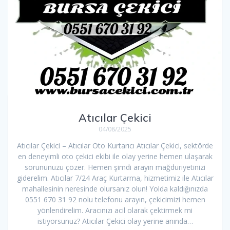
Atıcılar Çekici
04/08/2025
Atıcılar Çekici – Atıcılar Oto Kurtarıcı Atıcılar Çekici, sektörde
en deneyimli oto çekici ekibi ile olay yerine hemen ulaşarak
sorununuzu çözer. Hemen şimdi arayın mağduriyetinizi
giderelim. Atıcılar 7/24 Araç Kurtarma, hizmetimiz ile Atıcılar
mahallesinin neresinde olursanız olun! Yolda kaldığınızda
0551 670 31 92 nolu telefonu arayın, çekicimizi hemen
yönlendirelim. Aracınızı acil olarak çektirmek mi
istiyorsunuz? Atıcılar Çekici olay yerine anında…