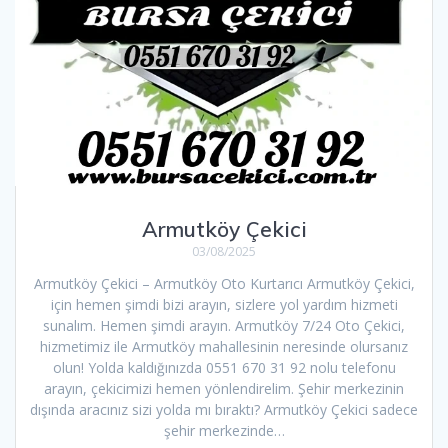
Armutköy Çekici
03/08/2025
Armutköy Çekici – Armutköy Oto Kurtarıcı Armutköy Çekici,
için hemen şimdi bizi arayın, sizlere yol yardım hizmeti
sunalım. Hemen şimdi arayın. Armutköy 7/24 Oto Çekici,
hizmetimiz ile Armutköy mahallesinin neresinde olursanız
olun! Yolda kaldığınızda 0551 670 31 92 nolu telefonu
arayın, çekicimizi hemen yönlendirelim. Şehir merkezinin
dışında aracınız sizi yolda mı bıraktı? Armutköy Çekici sadece
şehir merkezinde…