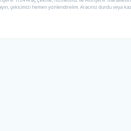
nşehir 7/24 Araç Çekme, hizmetimiz ile Altınşehir mahallesin
ayın, çekicimizi hemen yönlendirelim. Aracınız durdu veya ka