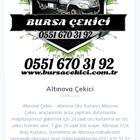
Altınova Çekici
04/08/2025
Altınova Çekici – Altınova Oto Kurtarıcı Altınova
Çekici, araçlarınızın arıza yapması durumunda
mağduriyetinizi gidermek için 24 saat oto kurtarma ve oto
çekici hizmeti verir. 7 gün 24 saat bizi arayın. Altınova 7/24
Araç Kurtarıcı, hizmetimiz ile Altınova mahallesinin
neresinde olursanız olun! Yolda kaldığınızda 0551 670 31 92