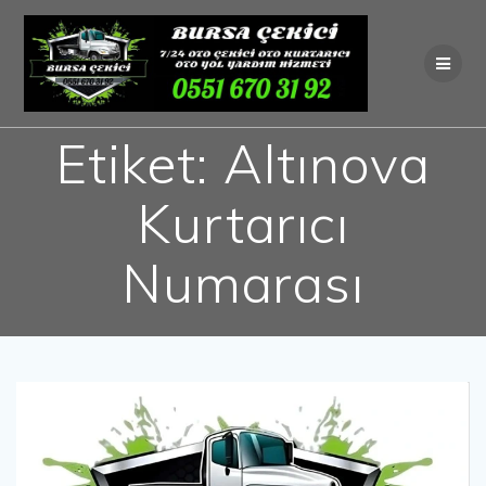
Skip
to
content
Etiket:
Altınova
Kurtarıcı
Numarası