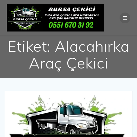
Skip
to
content
Etiket:
Alacahırka
Araç Çekici