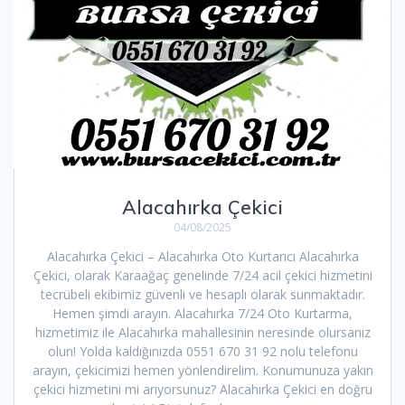
Alacahırka Çekici
04/08/2025
Alacahırka Çekici – Alacahırka Oto Kurtarıcı Alacahırka
Çekici, olarak Karaağaç genelinde 7/24 acil çekici hizmetini
tecrübeli ekibimiz güvenli ve hesaplı olarak sunmaktadır.
Hemen şimdi arayın. Alacahırka 7/24 Oto Kurtarma,
hizmetimiz ile Alacahırka mahallesinin neresinde olursanız
olun! Yolda kaldığınızda 0551 670 31 92 nolu telefonu
arayın, çekicimizi hemen yönlendirelim. Konumunuza yakın
çekici hizmetini mi arıyorsunuz? Alacahırka Çekici en doğru