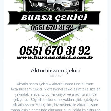
Aktarhüssam Çekici
03/08/2025
Aktarhüssam Çekici – Aktarhüssam Oto Kurtarıcı
Aktarhüssam Çekici, profesyonel çekici ağımız ile size en
yakındaki aracımızı yönlendiriyor ve aracınızı anında
çekiyoruz. Böylelikle ekonomik yoldan işinizi çözüyor.
Aktarhüssam 7/24 Çekici, hizmetimiz ile Aktarhüssam
mahallesinin neresinde olursanız olun! Yolda kaldığınızda