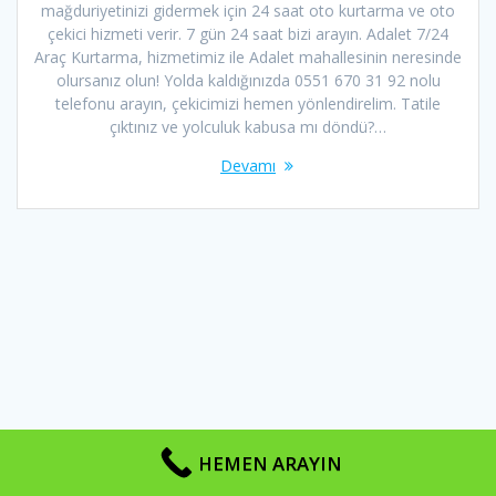
mağduriyetinizi gidermek için 24 saat oto kurtarma ve oto
çekici hizmeti verir. 7 gün 24 saat bizi arayın. Adalet 7/24
Araç Kurtarma, hizmetimiz ile Adalet mahallesinin neresinde
olursanız olun! Yolda kaldığınızda 0551 670 31 92 nolu
telefonu arayın, çekicimizi hemen yönlendirelim. Tatile
çıktınız ve yolculuk kabusa mı döndü?…
Devamı
HEMEN ARAYIN
BURSA ÇEKİCİ 2026 © Telif Hakları Saklıdır | Sayfa Tasarım ve SEO
İLETİŞİM