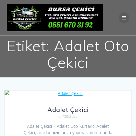
Skip
to
content
Etiket:
Adalet Oto
Çekici
Adalet Çekici
04/08/2025
Adalet Çekici – Adalet Oto Kurtarıcı Adalet
Çekici, araçlarınızın arıza yapması durumunda