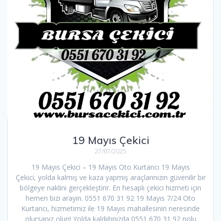
19 Mayıs Çekici
27/07/2025
19 Mayıs Çekici – 19 Mayıs Oto Kurtarıcı 19 Mayıs
Çekici, yolda kalmış ve kaza yapmış araçlarınızın güvenilir bir
bölgeye naklini gerçekleştirir. En hesaplı çekici hizmeti için
hemen bizi arayın. 0551 670 31 92 19 Mayıs 7/24 Oto
Kurtarıcı, hizmetimiz ile 19 Mayıs mahallesinin neresinde
olursanız olun! Yolda kaldığınızda 0551 670 31 92 nolu